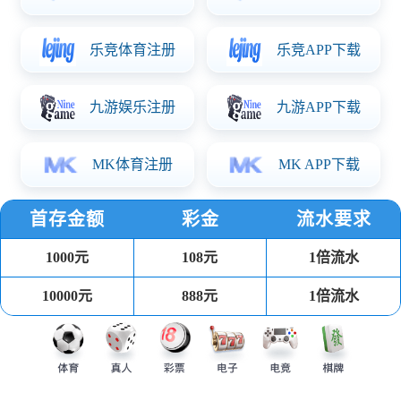
2026-06-09 14:02
40 次阅读
总决赛三分命中率排行榜：霍勒迪45%领
跑，塔图姆仅列第八
在当今NBA的小球时代，三分球早已成为左右总决赛
走向的胜负手。据最新数据统计，本赛季总决赛至
今，球员三分命中率排行榜引发热议：凯尔特人后卫
朱·霍勒迪以惊人的45%命中率强势领跑，而球队核心
杰森·塔图姆却仅以33.3%的命中率位列第八。这一反
差不仅折射出霍勒迪在进攻端的冷血高效，也凸显了
塔图姆在防守高压下的挣扎。本文将从数据表现、战