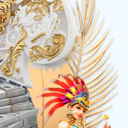
安赛龙杀球落点边线占比突破55%，奥运会连
冠战术体系日趋完善
2026-07-29
14 次浏览