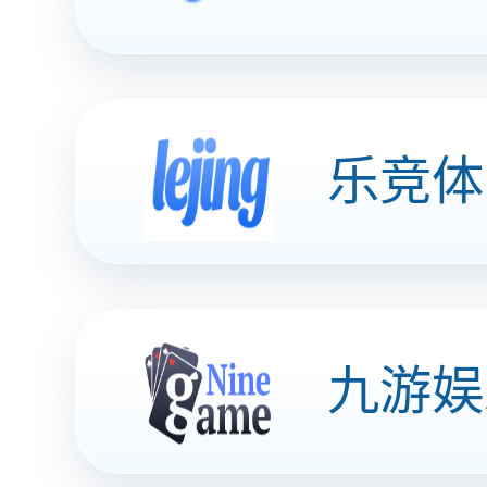
成都蓉城新援被曝签字费高达千万，足协限薪
令形同虚设引争议
2026-07-24
19 次浏览
马龙转会费预估3.5亿日元，创日乒联赛历史最
高签约纪录
2026-07-23
18 次浏览