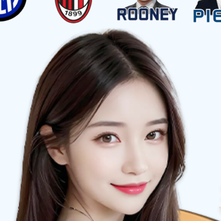
场，谢场时护腿板签满球迷祝福
2026-08-01
9 次浏览
维斯塔潘本赛季领跑圈数占比68%，勒克莱尔
仅29%，红牛巡航模式无人能破
2026-07-31
11 次浏览