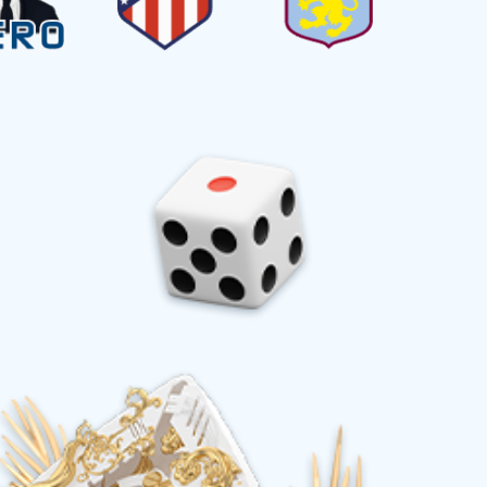
火箭2.8亿第二
2026-07-31
10 次浏览
奥尼尔单赛季扣篮数纪录，文班亚马能否颠覆
传统内线统计？
2026-07-30
14 次浏览