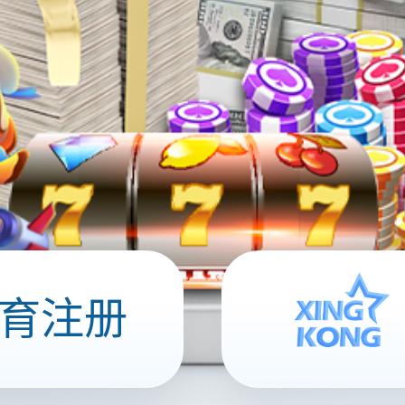
安赛龙统治男单羽坛，石宇奇苏迪曼杯能否扮
演奇兵？
2026-07-28
14 次浏览
深圳马可波罗沈梓捷护框率联盟第一，场均3.1
次盖帽当选DPOY