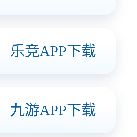
EDG无畏契约败者组决赛险胜，ZmjjKK狙击枪
首杀成功率仅41%暴露战术短板？
2026-07-23
18 次浏览
青岛国信海天杨瀚森篮下防守被吹犯规，场均
3.2次犯规中2.1次来自争议判罚
2026-07-22
18 次浏览